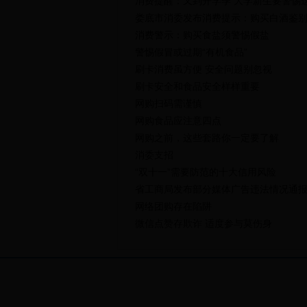
消费提醒：又到开学季 大学新生要警惕
娄底市消委发布消费提示：购买白酒鉴
消费警示：购买食盐须警惕假盐
警惕假冒或过期“有机食品”
刷卡消费虽方便 安全问题别忽视
刷卡安全和食品安全样样重要
网购扫码需谨慎
网购食品应注意四点
网购之前，这些套路你一定要了解
消委支招
“双十一”需要防范的十大信用风险
省工商局发布部分媒体广告违法情况通
网络团购存在陷阱
微信点赞存欺诈 适度参与莫伤身