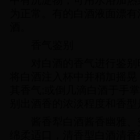
中有沉淀物，可用水浴加热
为正常。有的白酒液面漂有
酒。
香气鉴别
对白酒的香气进行鉴别
将白酒注入杯中并稍加摇晃
其香气
;
或倒几滴白酒于手掌
别出酒香的浓淡程度和香型
酱香犁白酒酱香幽雅、
绵柔适口，清香型白酒清香