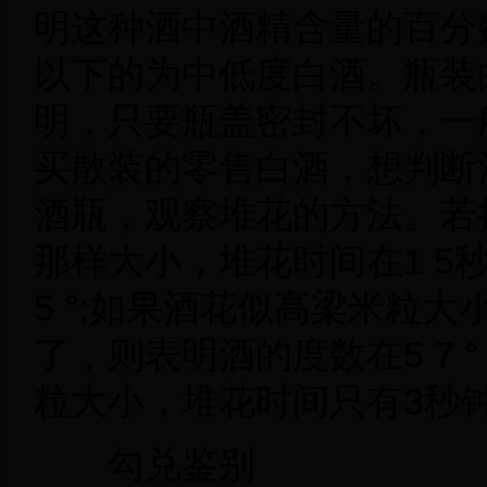
明这种酒中酒精含量的百分
以下的为中低度白酒。瓶装
明，只要瓶盖密封不坏，一
买散装的零售白酒，想判断
酒瓶，观察堆花的方法。若
那样大小，堆花时间在
1 5
5
°
;
如果酒花似高梁米粒大
了，则表明酒的度数在
5 7
粒大小，堆花时间只有
3
秒
勾兑鉴别