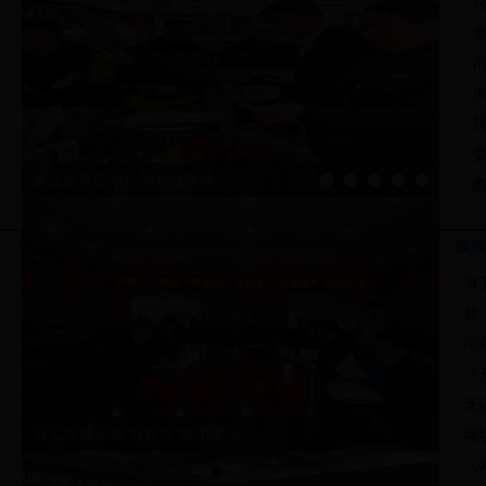
市
市
娄
娄底烟草综治行动初战告捷
通知公告
政策
遗失启事
2017-12-22
市
遗失公告
2017-10-20
新
关于认领财物的公告
2017-09-22
湖
营业执照遗失公告
2017-09-15
《
遗失公告
2017-08-14
无
市工商局开展“补短板”集中调研
娄底市消费者委员会关于开展全国网络消...
2017-08-10
网
关于换发加载统一社会信用代码营业执照...
2017-06-27
《