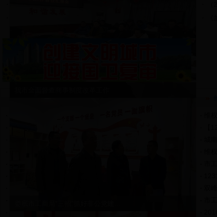
关于吊销湖南永晟环保科技有限公司等739...
2017-06-22
（
日博备用网址关于公示2016年度...
2017-06-06
《
我市全面督查商事制度改革工作
消费警示
消费提醒：老年人消费“六提醒”
2017-12-29
维权
消费提示：冬季到来，购买使用取暖用品...
2017-11-24
【1
消费提示:“国庆”外出旅游要做到“八要”
2017-09-15
城南
消费提醒：网购水果要注意甄别
2017-09-08
维权
消费提醒：又到开学季 大学新生要警惕这...
2017-08-31
市工
娄底市消委发布消费提示：购买白酒鉴别方法
2017-02-04
12
消费警示：购买食盐须警惕假盐
2017-01-16
双峰
警惕假冒或过期“有机食品”
2016-11-30
市工
娄底市工商局“三招”抓好非公党建...
刷卡消费虽方便 安全问题别忽视
2016-11-29
20