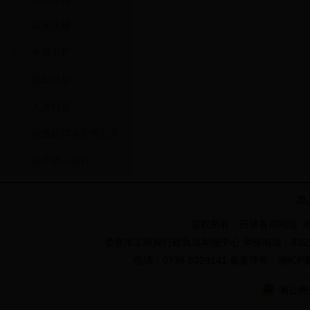
政策法规
专题专栏
规划计划
人事信息
行政处罚决定书公示
依申请公开栏
加
版权所有：日博备用网址 地
娄底市工商局行政执法举报中心 举报电话：832984
电话：0738-8329141 备案序号：湘I
湘公网安