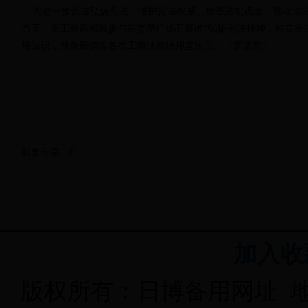
为进一步营造弘扬宪法、维护宪法权威、增强法制观念、推动法治
当天，
市工商局积极参与在娄星广场开展的
“弘扬宪法精神，树立宪
规知识，并免费赠送各
类工商
法律
法规宣传册
。
（罗达意）
我要分享：
0
加入收
版权所有：日博备用网址 