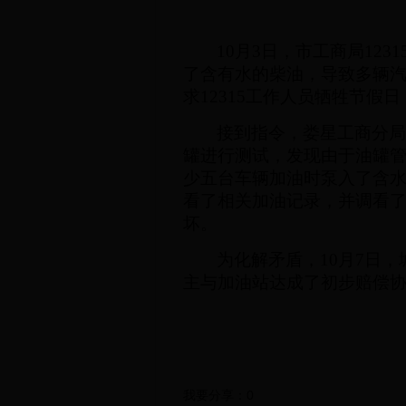
10
月
3
日，市工商局
1231
了含有水的柴油，导致多辆
求
12315
工作人员牺牲节假日
接到指令，娄星工商分
罐进行测试，发现由于油罐
少五台车辆加油时泵入了含
看了相关加油记录，并调看
坏。
为化解矛盾，
10
月
7
日，
主与加油站达成了初步赔偿
我要分享：
0