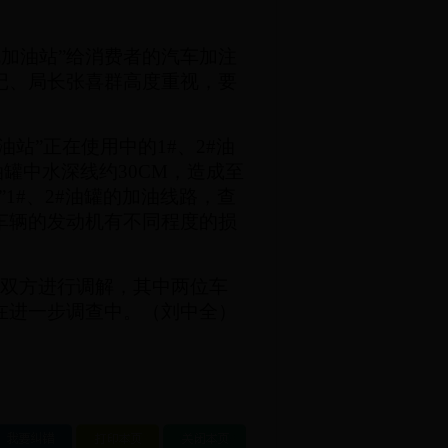
伦加油站”给消费者的汽车加注
记、局长张喜群高度重视，要
加油站”正在使用中的
1#
、
2#
油
油罐中水深线约
30CM
，造成至
”
1#
、
2#
油罐的加油线路，查
车辆的发动机有不同程度的损
站双方进行调解，其中两位车
在进一步调查中。（刘中全）