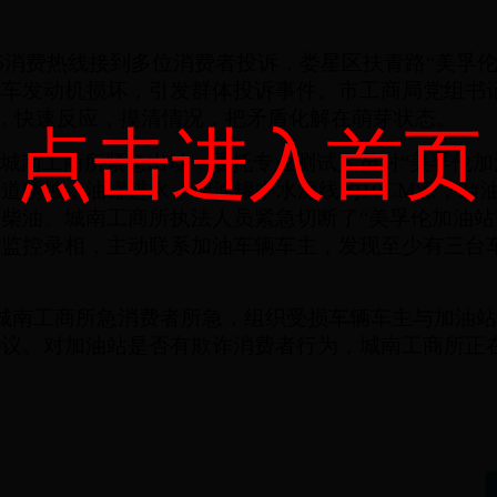
5
消费热线接到多位消费者投诉，娄星区扶青路
“美孚
汽车发动机损坏，引发群体投诉事件。市工商局党组书
，快速反应，摸清情况，把矛盾化解在萌芽状态。
点击进入首页
局城南工商所紧急出动，委托专业测试人员对
“美孚伦
管道锈蚀，油罐进水，
1#
油罐中水深线约
10CM
深，
2#
水柴油。城南工商所执法人员紧急切断了
“美孚伦加油站
了监控录相，主动联系加油车辆车主，发现至少有三台
城南工商所急消费者所急，组织受损车辆车主与加油
协议。对加油站是否有欺诈消费者行为，城南工商所正