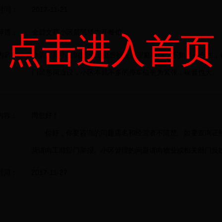
时间：
2017-11-21
标题：
金碧文苑小区居民楼内开餐馆
点击进入首页
内容：
金碧文苑小区9栋2楼出租后被改为家庭餐馆，不知是否合法
门禁形同虚设，小区本就不多的停车位更为紧张，噪音也大。
内容：
周您好！
你好，你要咨询的问题店名和经营者不清楚。如要查询证
营请向工商部门举报。小区管理的问题请向物业或相关部门反
时间：
2017-11-27