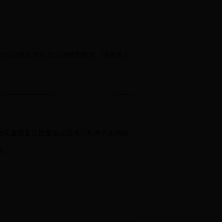
，也不知道是否有合法的经营资质，造成单元
照请直接去店里查看或咨询，如属于无照经
映。