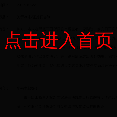
时间：
2017-10-22
标题：
关于3C认证处罚咨询
内容：
你好。本人在娄底下面所属县市经营有一家影院。前几日工商
点击进入首页
音响的功放设备未完成3C认证。当场我工作人员急与音响设
备，已经在办理3C认证过程中，预计11月出证，并在后期出
员依然决定作出处罚决定。并且是对影院方出具处罚书。我想
用者，作为使用者，我也应该是受害者吧！请娄底局领导给予
内容：
李先生您好！
市一级工商局无权对国家法律法规作出行政解释，请你认
据，如不服相关行政处罚可以申请行政复议或行政诉讼。