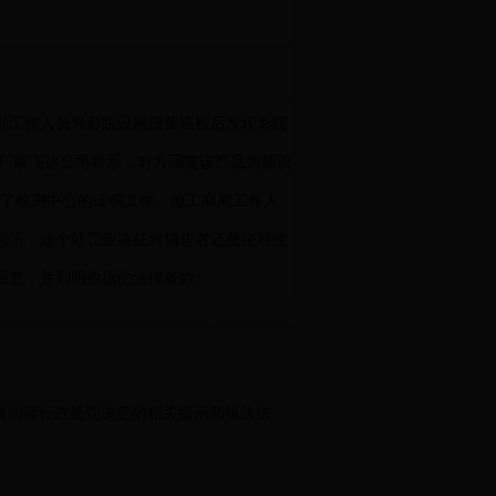
局工作人员对影院设施设备巡检后发现影院
备厂家飞达公司联系，对方回复该产品为新设
具了检测中心的证明文件。但工商局工作人
问下，这个处罚应该征对销售者还是征对使
回复，并列明依据的法律条款。
真阅读行政处罚决定的相关提示和执法依